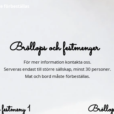
e förbeställas
Bröllops och festmenyer
För mer information kontakta oss.
Serveras endast till större sällskap, minst 30 personer.
Mat och bord måste förbeställas.
festmeny 1
Bröllop