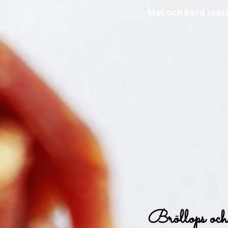
Mat och bord måst
Bröllops och 