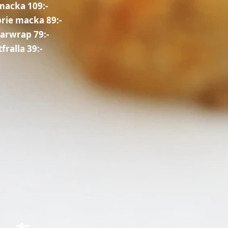
macka 109:-​
brie macka 89:-
sarwrap 79:-
tfralla 39:-