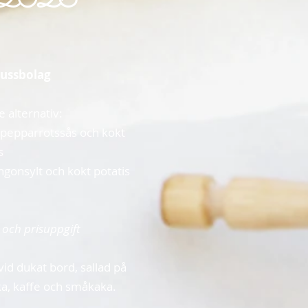
y 2026
bussbolag
e alternativ:
h pepparrotssås och kokt
s
ngonsylt och kokt potatis
 och prisuppgift
vid dukat bord, sallad på
cka, kaffe och småkaka.