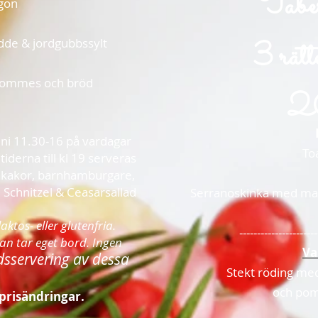
Taber
ngon
3 rätt
de & jordgubbssylt
ommes och bröd
2
uni 11.30-16 på vardagar
To
iderna till kl 19 serveras
nkakor, barnhamburgare,
Schnitzel & Ceasarsallad
Serranoskinka med mar
laktos- eller glutenfria.
----------------------
an tar eget bord. Ingen
Va
dsservering av dessa
Stekt röding med
.
och po
prisändringar.