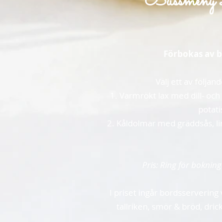
Bussmen
Förbokas av 
Välj ett av följand
1. Varmrökt lax med dill- oc
potati
2. Kåldolmar med gräddsås, li
Pris: Ring för bokning
I priset ingår bordsservering 
tallriken, smör & bröd, dri