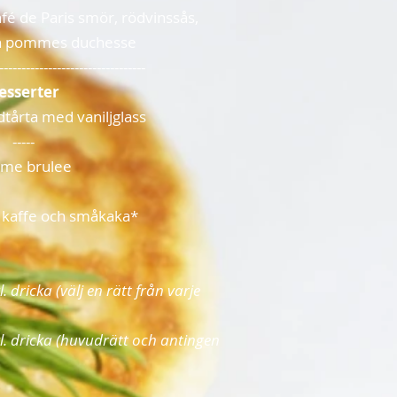
fé de Paris smör, rödvinssås,
h pommes duchesse
---------------------------------
esserter
tårta med vaniljglass
-----
me brulee
å kaffe och småkaka*
 dricka (välj en rätt från varje
l. dricka (huvudrätt och antingen