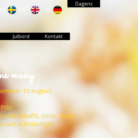
Dagens
SV
EN
DE
Julbord
Kontakt
s meny
kommer 10 augusti
Pris:
ra salladsbuffé, smör, bröd,
a och måltidsdryck