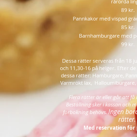
rårörda li
89 kr.
Pannkakor med vispad gräd
85 kr.
Barnhamburgare med p
99 kr.
Dessa rätter serveras från 18 j
och 11,30-16 på helger. Efter de t
dessa rätter: Hamburgare, Pan
Varmrökt lax, Halloumiburgare, 
Flera rätter är eller går att få 
Beställning sker i kassan och m
Ingen bor
förbokning behövs.
rätter
Med reservation för 