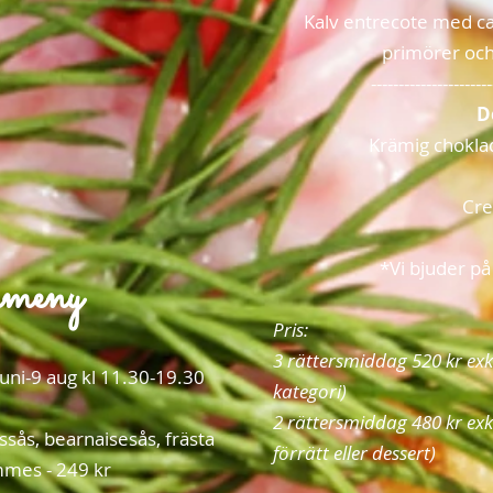
Kalv entrecote med ca
primörer oc
----------------------
D
Krämig choklad
Cre
*Vi bjuder p
meny
Pris:
3 rättersmiddag 520 kr exkl.
juni-9 aug kl 11.30-19.30
kategori)
2 rättersmiddag 480 kr exk
ssås, bearnaisesås, frästa
förrätt eller dessert)
mes - 249 kr