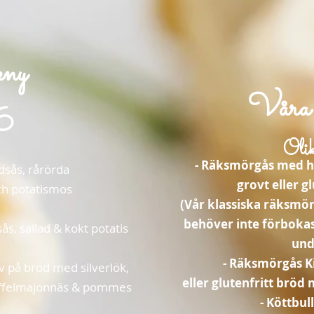
eny
Våra 
6
Oli
- Räksmörgås med ha
dsås, rårörda
grovt eller g
ch potatismos
(Vår klassiska räksmö
behöver inte förbokas
ås, sallad & kokt potatis
und
- Räksmörgås Kin
 på bröd med silverlök,
eller glutenfritt bröd
ryffelmajonnäs & pommes
- Köttbul