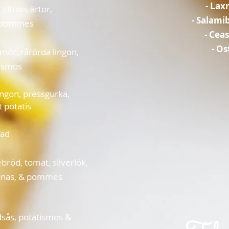
- Lax
citron, ärtor,
- Salami
& pommes
- Cea
- Os
ör, rårörda lingon,
tismos
ngon, pr
essgurka,
 potatis
lad
röd, tomat, silverlök,
jonäs, & pommes
dsås
,
potatismos &