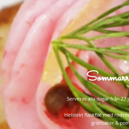
Sommarr
Serveras alla dagar från 27 
Helstekt fläskfilé med rödvin
grönsaker & pom