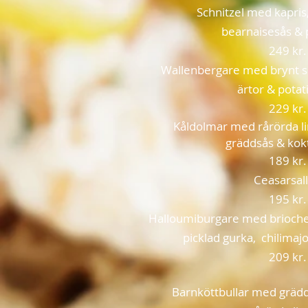
Schnitzel med kapris, 
bearnaisesås 
249 kr.
Wallenbergare med brynt sm
ärtor & pota
229 kr.
Kåldolmar med rårörda li
gräddsås & kokt
189 kr.
Ceasarsal
195 kr.
Halloumiburgare med briocheb
picklad gurka, chilima
209 kr.
Barnköttbullar med gräd