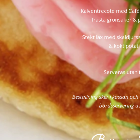
Kalventrecote med Café 
frästa grönsaker &
Stekt lax med skaldjurs
& kokt potati
Serveras utan 
Beställning sker i kassan och
bordsservering av