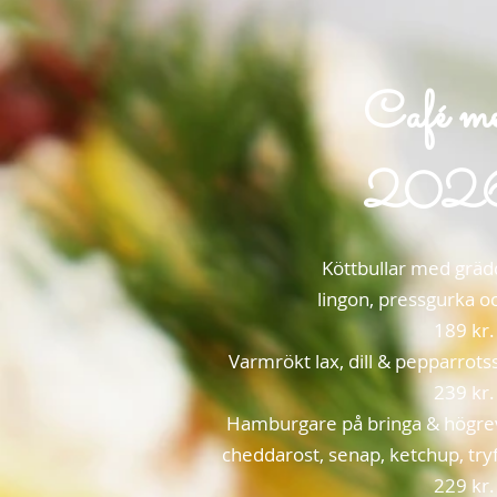
Café m
202
Köttbullar med gräd
lingon, pressgurka o
189 kr.
Varmrökt lax, dill & pepparrotss
239 kr.
Hamburgare på bringa & högrev
cheddarost, senap, ketchup, t
229 kr.