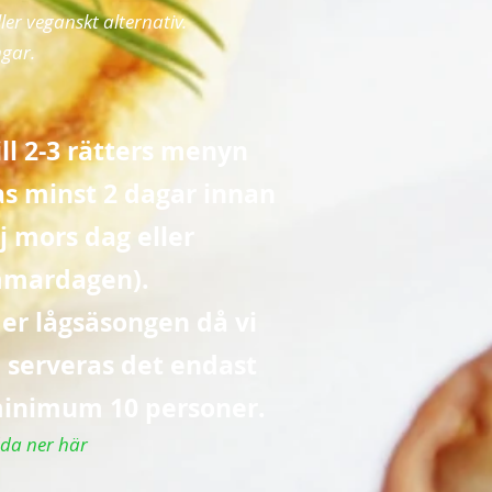
ller veganskt alternativ.
ngar.
ll 2-3 rätters menyn
as minst 2 dagar innan
ej mors dag
eller
mmardagen
).
er lågsäsongen då vi
e
serveras det endast
 minimum 10 personer.
da ner här