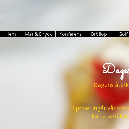
Hem
Mat & Dryck
Konferens
Bröllop
Golf
Dagen
Dagens åter
I priset ingår vår sto
kaffe, småkak