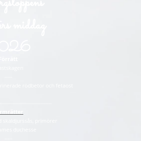
gstoppens
ers middag
026
Förrätt
astskagen
-----
inerade rödbetor och fetaost
---------------------------------
rmrätter
 skaldjurssås, primörer
mmes duchesse
-----