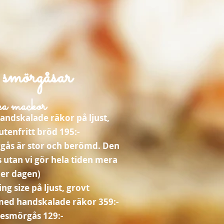
smörgåsar
ka mackor
ndskalade räkor på ljust,
lutenfritt bröd 195:-
rgås är stor och berömd. Den
 utan vi gör hela tiden mera
er dagen)
g size på ljust, grovt
 med handskalade räkor 359:-
lesmörgås 129:-