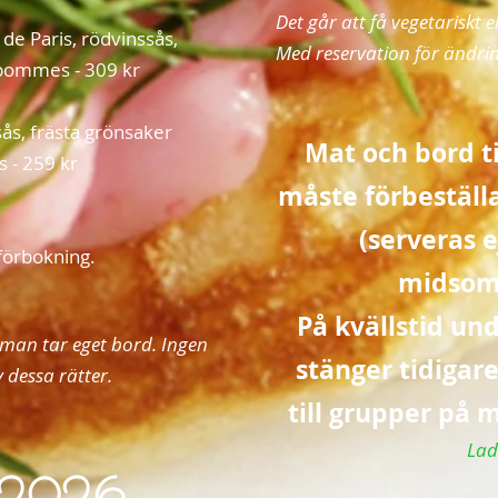
Det går att få vegetariskt e
de Paris, rödvinssås,
Med reservation för ändri
 pommes - 309 kr
sås, frästa grönsaker
Mat och bord ti
s - 259 kr
måste förbeställ
(serveras 
förbokning.
midso
På kvällstid
und
 man tar eget bord. Ingen
stänger tidigar
 dessa rätter.
till grupper på
Lad